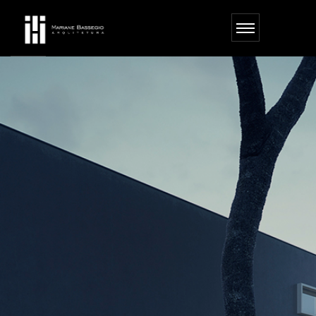
stbet
olabahis güncel giriş
olabahis giriş
olabahis
dedebet güncel giriş
dedebet gir