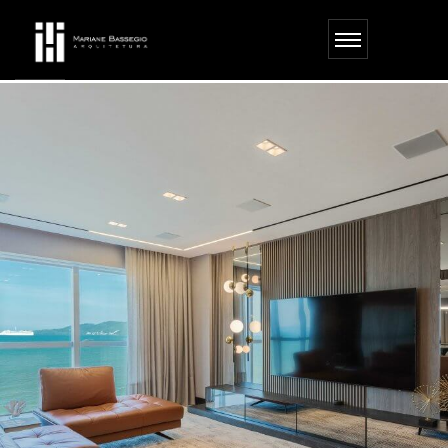
m güncel giriş
casibom giriş
casibom
casibom güncel giriş
casibom giriş
casibom