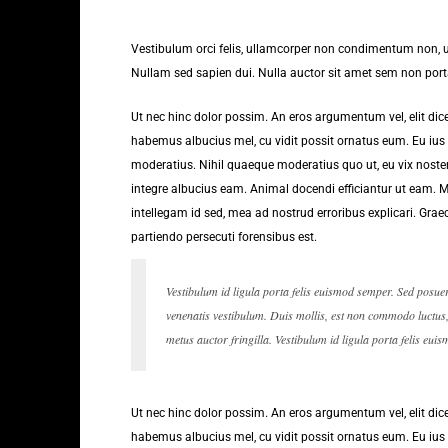
Vestibulum orci felis, ullamcorper non condimentum non, ul
Nullam sed sapien dui. Nulla auctor sit amet sem non porta.
Ut nec hinc dolor possim. An eros argumentum vel, elit dicer
habemus albucius mel, cu vidit possit ornatus eum. Eu ius 
moderatius. Nihil quaeque moderatius quo ut, eu vix noster 
integre albucius eam. Animal docendi efficiantur ut eam.
intellegam id sed, mea ad nostrud erroribus explicari. Graec
partiendo persecuti forensibus est.
Vestibulum id ligula porta felis euismod semper. Sed posue
venenatis vestibulum. Duis mollis, est non commodo luctus, n
metus auctor fringilla. Vestibulum id ligula porta felis eui
Ut nec hinc dolor possim. An eros argumentum vel, elit dicer
habemus albucius mel, cu vidit possit ornatus eum. Eu ius 