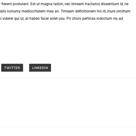
fierent postulant. Est ut magna tation, nec timeam tractatos dissentiunt id, ne
 Malis nonumy mediocritatem mea an. Timeam definitionem his id, iriure omittam
i viderer qui ut, at habeo facer solet usu. Pri choro pertinax indoctum ne, ad