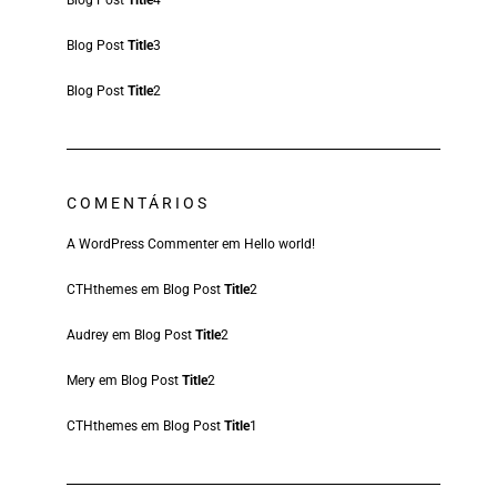
Blog Post
Title
4
Blog Post
Title
3
Blog Post
Title
2
COMENTÁRIOS
A WordPress Commenter
em
Hello world!
CTHthemes
em
Blog Post
Title
2
Audrey
em
Blog Post
Title
2
Mery
em
Blog Post
Title
2
CTHthemes
em
Blog Post
Title
1