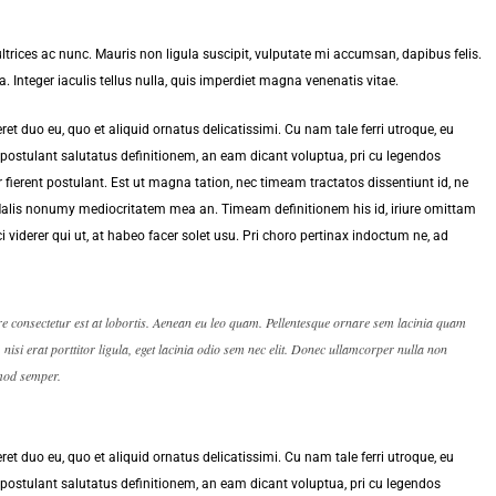
trices ac nunc. Mauris non ligula suscipit, vulputate mi accumsan, dapibus felis.
 Integer iaculis tellus nulla, quis imperdiet magna venenatis vitae.
et duo eu, quo et aliquid ornatus delicatissimi. Cu nam tale ferri utroque, eu
postulant salutatus definitionem, an eam dicant voluptua, pri cu legendos
fierent postulant. Est ut magna tation, nec timeam tractatos dissentiunt id, ne
 Malis nonumy mediocritatem mea an. Timeam definitionem his id, iriure omittam
i viderer qui ut, at habeo facer solet usu. Pri choro pertinax indoctum ne, ad
re consectetur est at lobortis. Aenean eu leo quam. Pellentesque ornare sem lacinia quam
isi erat porttitor ligula, eget lacinia odio sem nec elit. Donec ullamcorper nulla non
smod semper.
et duo eu, quo et aliquid ornatus delicatissimi. Cu nam tale ferri utroque, eu
postulant salutatus definitionem, an eam dicant voluptua, pri cu legendos