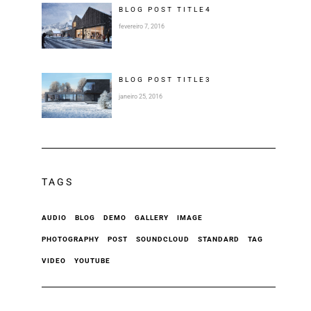
BLOG POST
TITLE
4
fevereiro 7, 2016
BLOG POST
TITLE
3
janeiro 25, 2016
TAGS
AUDIO
BLOG
DEMO
GALLERY
IMAGE
PHOTOGRAPHY
POST
SOUNDCLOUD
STANDARD
TAG
VIDEO
YOUTUBE