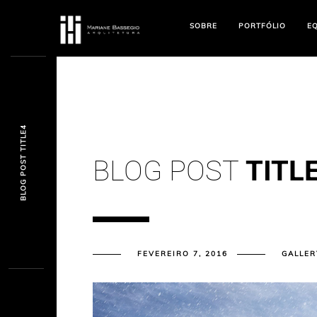
ultrabet
ultrabet güncel giriş
ultrabet giriş
ultrabet
betasus güncel giriş
betasus giri
SOBRE
PORTFÓLIO
E
BLOG POST TITLE4
BLOG POST
TITL
FEVEREIRO 7, 2016
GALLER