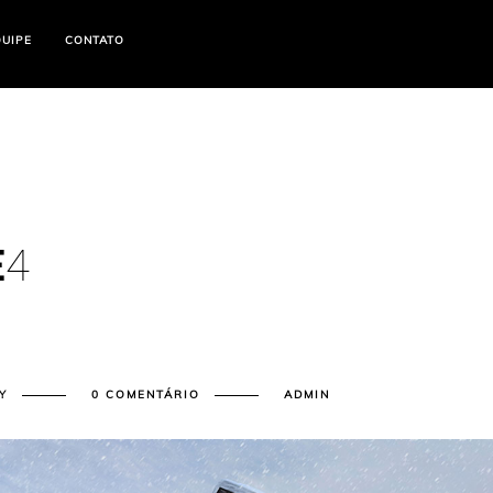
ş
betasus
betasus güncel giriş
betasus giriş
betasus
betasus güncel giriş
betasus gi
QUIPE
CONTATO
E
4
Y
0 COMENTÁRIO
ADMIN