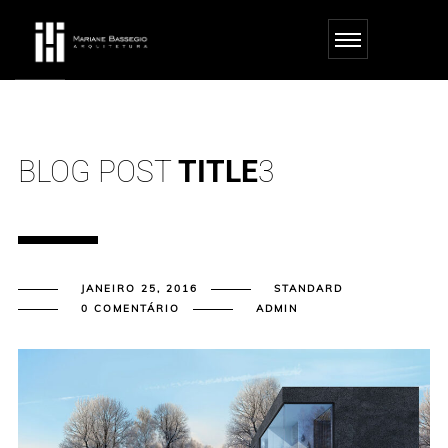
casibom
casibom güncel giriş
casibom giriş
casibom
casibom güncel giriş
casibom
BLOG POST
TITLE
3
JANEIRO 25, 2016
STANDARD
0 COMENTÁRIO
ADMIN