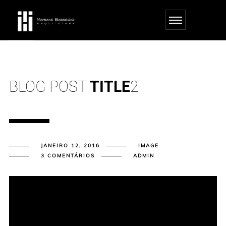
m giriş
casibom
casibom güncel giriş
casibom giriş
casibom
casibom güncel giriş
BLOG POST
TITLE
2
JANEIRO 12, 2016
IMAGE
3 COMENTÁRIOS
ADMIN