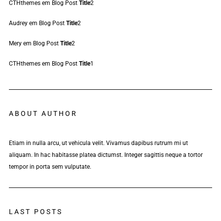
CTHthemes
em
Blog Post
Title
2
Audrey
em
Blog Post
Title
2
Mery
em
Blog Post
Title
2
CTHthemes
em
Blog Post
Title
1
ABOUT AUTHOR
Etiam in nulla arcu, ut vehicula velit. Vivamus dapibus rutrum mi ut
aliquam. In hac habitasse platea dictumst. Integer sagittis neque a tortor
tempor in porta sem vulputate.
LAST POSTS