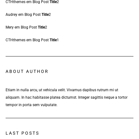
CTHthemes
em
Blog Post
Title
2
Audrey
em
Blog Post
Title
2
Mery
em
Blog Post
Title
2
CTHthemes
em
Blog Post
Title
1
ABOUT AUTHOR
Etiam in nulla arcu, ut vehicula velit. Vivamus dapibus rutrum mi ut
aliquam. In hac habitasse platea dictumst. Integer sagittis neque a tortor
tempor in porta sem vulputate.
LAST POSTS