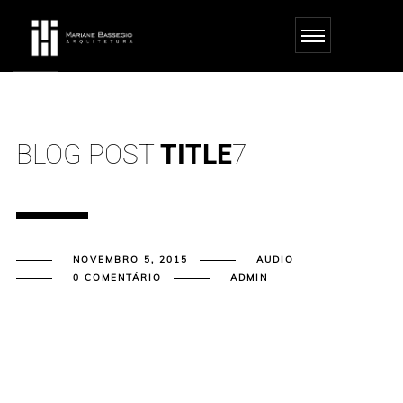
zbet giriş
starzbet
starzbet güncel giriş
starzbet giriş
starzbet
starzbet güncel giriş
s
BLOG POST
TITLE
7
NOVEMBRO 5, 2015
AUDIO
0 COMENTÁRIO
ADMIN