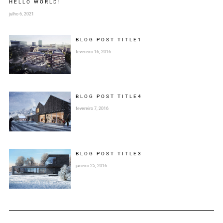
HELLO WORLD!
julho 6, 2021
BLOG POST
TITLE
1
fevereiro 16, 2016
BLOG POST
TITLE
4
fevereiro 7, 2016
BLOG POST
TITLE
3
janeiro 25, 2016