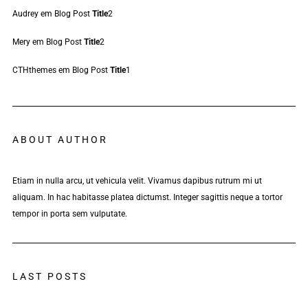
Audrey
em
Blog Post
Title
2
Mery
em
Blog Post
Title
2
CTHthemes
em
Blog Post
Title
1
ABOUT AUTHOR
Etiam in nulla arcu, ut vehicula velit. Vivamus dapibus rutrum mi ut
aliquam. In hac habitasse platea dictumst. Integer sagittis neque a tortor
tempor in porta sem vulputate.
LAST POSTS