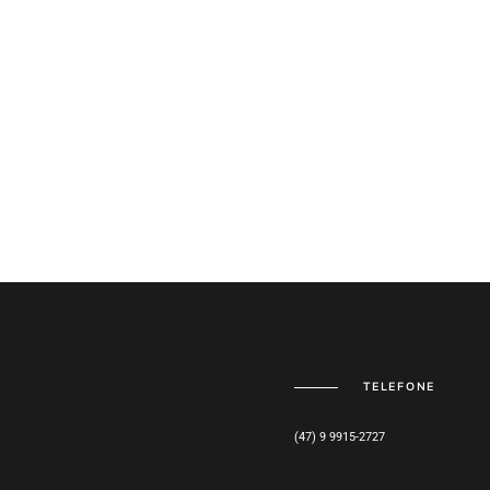
TELEFONE
(47) 9 9915-2727