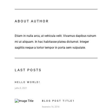
ABOUT AUTHOR
Etiam in nulla arcu, ut vehicula velit. Vivamus dapibus rutrum
mi ut aliquam. In hac habitasse platea dictumst. Integer
sagittis neque a tortor tempor in porta sem vulputate.
LAST POSTS
HELLO WORLD!
julho 6, 2021
BLOG POST
TITLE
1
fevereiro 16, 2016