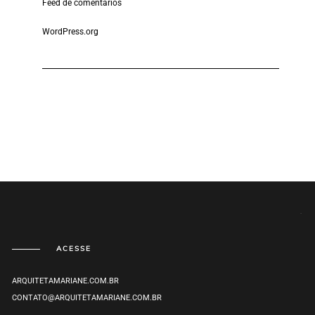
Feed de comentários
WordPress.org
ACESSE
ARQUITETAMARIANE.COM.BR
CONTATO@ARQUITETAMARIANE.COM.BR