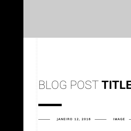
BLOG POST
TITL
JANEIRO 12, 2016
IMAGE