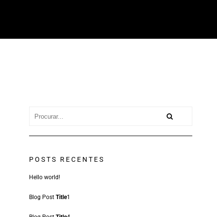
us giriş
betasus
betplay güncel giriş
betplay giriş
betplay
betplay güncel giriş
betpl
POSTS RECENTES
Hello world!
Blog Post
Title
1