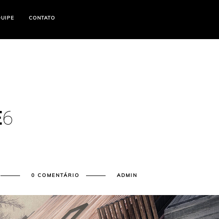
s giriş
betasus
betasus güncel giriş
betasus giriş
betasus
betasus güncel giriş
betas
QUIPE
CONTATO
E
6
0 COMENTÁRIO
ADMIN