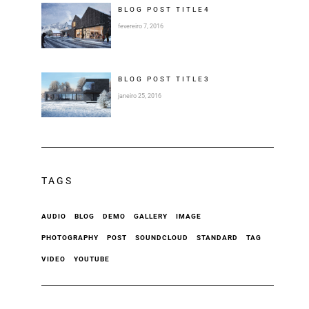
BLOG POST
TITLE
4
fevereiro 7, 2016
BLOG POST
TITLE
3
janeiro 25, 2016
TAGS
AUDIO
BLOG
DEMO
GALLERY
IMAGE
PHOTOGRAPHY
POST
SOUNDCLOUD
STANDARD
TAG
VIDEO
YOUTUBE