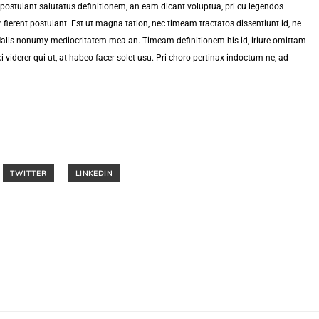
postulant salutatus definitionem, an eam dicant voluptua, pri cu legendos
fierent postulant. Est ut magna tation, nec timeam tractatos dissentiunt id, ne
 Malis nonumy mediocritatem mea an. Timeam definitionem his id, iriure omittam
i viderer qui ut, at habeo facer solet usu. Pri choro pertinax indoctum ne, ad