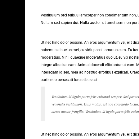
Vestibulum orci felis, ullamcorper non condimentum non, ul
Nullam sed sapien dui. Nulla auctor sit amet sem non porta.
Ut nec hinc dolor possim. An eros argumentum vel, elit dicer
habemus albucius mel, cu vidit possit ornatus eum. Eu ius 
moderatius. Nihil quaeque moderatius quo ut, eu vix noster 
integre albucius eam. Animal docendi efficiantur ut eam.
intellegam id sed, mea ad nostrud erroribus explicari. Graec
partiendo persecuti forensibus est.
Vestibulum id ligula porta felis euismod semper. Sed posue
venenatis vestibulum. Duis mollis, est non commodo luctus, n
metus auctor fringilla. Vestibulum id ligula porta felis eui
Ut nec hinc dolor possim. An eros argumentum vel, elit dicer