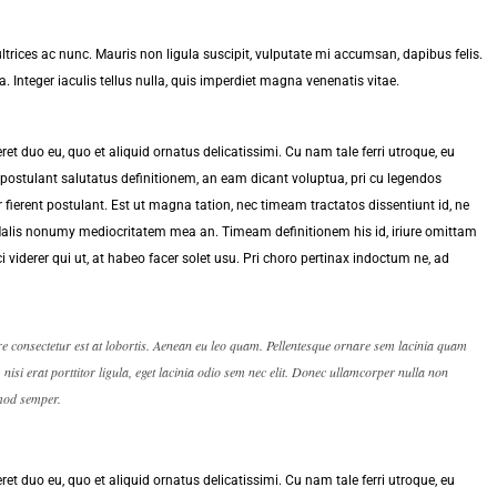
trices ac nunc. Mauris non ligula suscipit, vulputate mi accumsan, dapibus felis.
 Integer iaculis tellus nulla, quis imperdiet magna venenatis vitae.
et duo eu, quo et aliquid ornatus delicatissimi. Cu nam tale ferri utroque, eu
postulant salutatus definitionem, an eam dicant voluptua, pri cu legendos
fierent postulant. Est ut magna tation, nec timeam tractatos dissentiunt id, ne
 Malis nonumy mediocritatem mea an. Timeam definitionem his id, iriure omittam
i viderer qui ut, at habeo facer solet usu. Pri choro pertinax indoctum ne, ad
re consectetur est at lobortis. Aenean eu leo quam. Pellentesque ornare sem lacinia quam
isi erat porttitor ligula, eget lacinia odio sem nec elit. Donec ullamcorper nulla non
smod semper.
et duo eu, quo et aliquid ornatus delicatissimi. Cu nam tale ferri utroque, eu