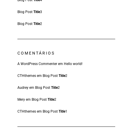
Blog Post
Title
4
Blog Post
Title
3
Blog Post
Title
2
COMENTÁRIOS
A WordPress Commenter
em
Hello world!
CTHthemes
em
Blog Post
Title
2
Audrey
em
Blog Post
Title
2
Mery
em
Blog Post
Title
2
CTHthemes
em
Blog Post
Title
1