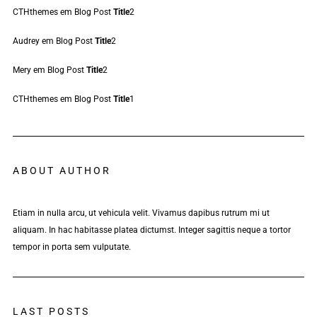
CTHthemes
em
Blog Post
Title
2
Audrey
em
Blog Post
Title
2
Mery
em
Blog Post
Title
2
CTHthemes
em
Blog Post
Title
1
ABOUT AUTHOR
Etiam in nulla arcu, ut vehicula velit. Vivamus dapibus rutrum mi ut
aliquam. In hac habitasse platea dictumst. Integer sagittis neque a tortor
tempor in porta sem vulputate.
LAST POSTS